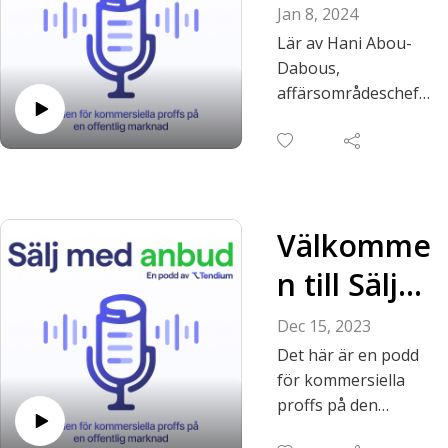
miljoner i
Jan 8, 2024
offentligt
Lär av Hani Abou-
Dabous,
kontrakt |
affärsområdeschef
försäljning offentlig
Hani
sektor på Nexer
Abou-
Group, VD på Nexer
A Society och Qfortis
Dabous,
Group, och lärare på
Nexer
Välkomme
IHM Business
School på Bid
Group &
n till Sälj
Manager-
IHM
med
utbildningen.
Dec 15, 2023
Hör Hani berätta
Business
anbud
Det här är en podd
om hur han tog ett
för kommersiella
School
ramavtal från 0 till
proffs på den
100 miljoner i
offentliga
intäkter på 2 år,